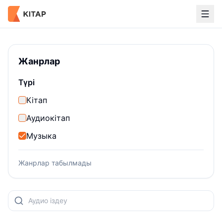
Аудио
Жанрлар
Түрі
Кітап
Аудиокітап
Музыка
Жанрлар табылмады