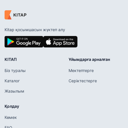
Kitap қосымшасын жүктеп алу
КІТАП
Ұйымдарға арналған
Біз туралы
Мектептерге
Каталог
Серіктестерге
Жазылым
Қолдау
Көмек
FAQ