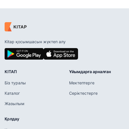
Kitap қосымшасын жүктеп алу
КІТАП
Ұйымдарға арналған
Біз туралы
Мектептерге
Каталог
Серіктестерге
Жазылым
Қолдау