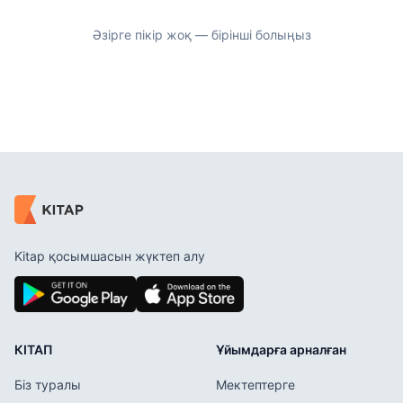
Әзірге пікір жоқ — бірінші болыңыз
Kitap қосымшасын жүктеп алу
КІТАП
Ұйымдарға арналған
Біз туралы
Мектептерге