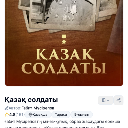
Қазақ солдаты
Автор:
Ғабит Мүсірепов
4.8
(161)
Қазақша
Тарихи
5-сынып
Ғабит Мүсіреповтің мінез-құлық, образ жасаудағы ерекше
қырын көрсеткен – «Қазақ солдаты» романы. Бұл