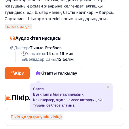
жазушының роман жанрына келгендегі алғашқы
туындысы еді. Шығарманың басты кейіпкері – Қайрош
Сарталиев. Шығарма желісі соғыс жылдарындағы
жауынгерлердің өмір шындығымен шектеліп қалмайды.
Толығырақ
Қарапайым халық тіршілігін кеңінен суреттейді.
Аудиокітап нұсқасы
Диктор:
Тыныс Өтебаев
Ұзақтығы:
14 сағ 16 мин
Бөлімдер саны:
12 бөлім
Кіру
Кітапты талқылау
Сәлем!
Бұл кітапты бірге талқылайық.
Пікірлер
Кейіпкерлер, оқиға немесе автордың ойы
туралы сөйлесе аламыз.
Пікір қалдыру үшін кіріңіз