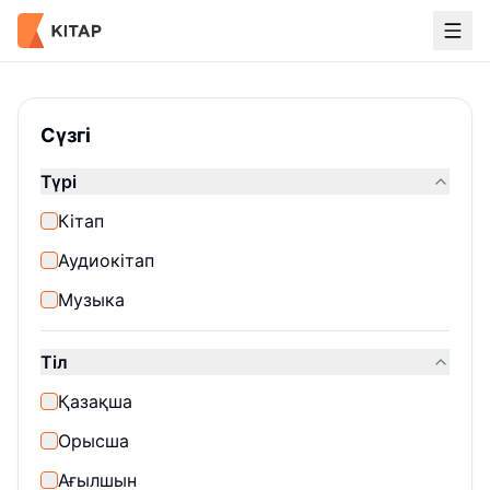
Кітаптар каталогы
Сүзгі
Түрі
Кітап
Аудиокітап
Музыка
Тіл
Қазақша
Орысша
Ағылшын