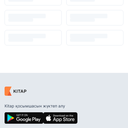
Kitap қосымшасын жүктеп алу