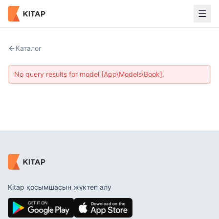
Каталог
No query results for model [App\Models\Book].
Kitap қосымшасын жүктеп алу