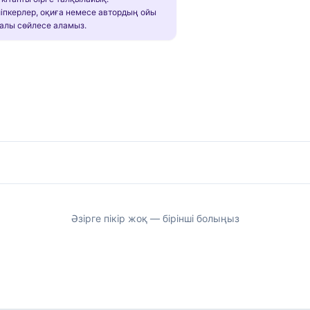
іпкерлер, оқиға немесе автордың ойы
алы сөйлесе аламыз.
Әзірге пікір жоқ — бірінші болыңыз