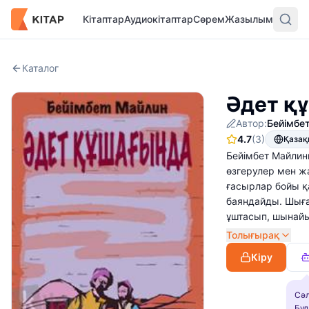
Кітаптар
Аудиокітаптар
Сөрем
Жазылым
Каталог
Әдет қ
Автор:
Бейімбе
4.7
(3)
Қаза
Бейімбет Майлинн
өзгерулер мен ж
ғасырлар бойы қ
баяндайды. Шыға
ұштасып, шынайы
Толығырақ
Кіру
Сәл
Бұл