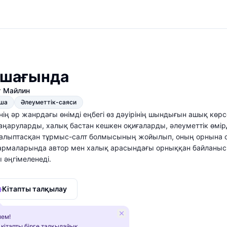
ұшағында
т Майлин
қша
Әлеуметтік-саяси
ің әр жанрдағы өнімді еңбегі өз дәуірінің шындығын ашық көр
аңаруларды, халық бастан кешкен оқиғаларды, әлеуметтік өм
алыптасқан тұрмыс-салт болмысының жойылып, оның орнына о
рмаларында автор мен халық арасындағы орныққан байланыс көр
 әңгімеленеді.
Кітапты талқылау
ем!
 кітапты бірге талқылайық.