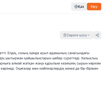
Қаз
Кіру
Сөреге қосу
сетті. Елдің, соның ішінде ауыл адамының санасындағы
ірдің шытырман қайшылықтарын шебер суреттеді. Халықтың
рныға алмай жатқан жаңа құрылым кезеңінің сырын көркем
інеді. Оқиғалар мен кейіпкерлердің мінезі де бір-бірімен