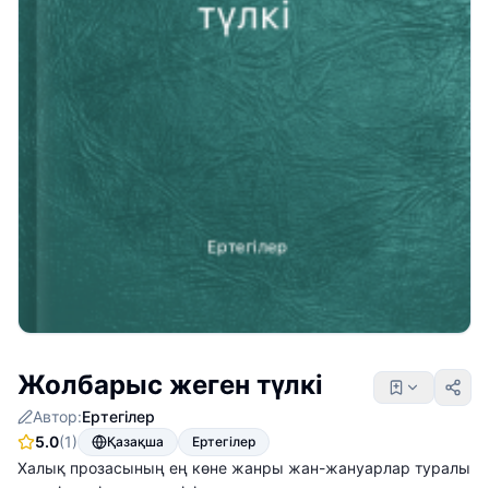
Жолбарыс жеген түлкі
Автор:
Ертегілер
5.0
(1)
Қазақша
Ертегілер
Халық прозасының ең көне жанры жан-жануарлар туралы