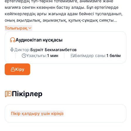
ертегілердің түп-төркіні тотемизмге, анимизмге және
магияға сенген кезеңнен бастау алады. Бұл ертегілерде
кейіпкерлердің арғы жағында адам бейнесі тұспалданып,
оның ақылдылық, ақымақтық, қулық-сұмдық сияқты
қасиеттері қарапайым аллегориялық формамен ашылып
Толығырақ
беріледі. Сондай-ақ адамның мінезі мен қасиетін танытып
қоймай, жануарлардың мінез-құлқы, іс-әрекетін баяндау
Аудиокітап нұсқасы
арқылы жас буынды табиғат сырлары мен құбылыстарына
Диктор:
Бүркіт Бекмағамбетов
үңілуге, байқампаздыққа баулып, танымдық ақпарат
Ұзақтығы:
1 мин
Бөлімдер саны:
1 бөлім
береді, ғибрат айтып, өнегелі болуға үндейді.
Кіру
Пікірлер
Пікір қалдыру үшін кіріңіз