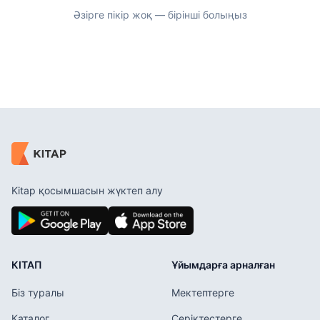
Әзірге пікір жоқ — бірінші болыңыз
Kitap қосымшасын жүктеп алу
КІТАП
Ұйымдарға арналған
Біз туралы
Мектептерге
Каталог
Серіктестерге