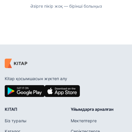
Әзірге пікір жоқ — бірінші болыңыз
Kitap қосымшасын жүктеп алу
КІТАП
Ұйымдарға арналған
Біз туралы
Мектептерге
Каталог
Серіктестерге