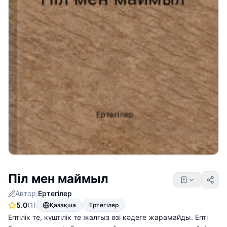
Піл мен маймыл
Автор:
Ертегілер
5.0
(1)
Қазақша
Ертегілер
Ептілік те, күштілік те жалғыз өзі кәдеге жарамайды. Епті