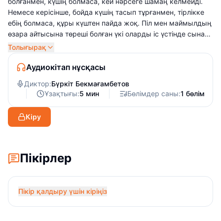
болғанмен, күшің болмаса, кей нәрсеге шамаң келмейді.
Немесе керісінше, бойда күшің тасып тұрғанмен, тірлікке
ебің болмаса, құры күштен пайда жоқ. Піл мен маймылдың
өзара айтысына төреші болған үкі оларды іс үстінде сынай
отырып, әділ үкімін айтты. Бұл ертегі балаларға ой салады,
Толығырақ
оларды әрқашан күш біріктіріп, бір-біріне көмектесіп,
бірлесе әрекет етуге шақырады.
Аудиокітап нұсқасы
Диктор:
Бүркіт Бекмағамбетов
Ұзақтығы:
5 мин
Бөлімдер саны:
1 бөлім
Кіру
Пікірлер
Пікір қалдыру үшін кіріңіз