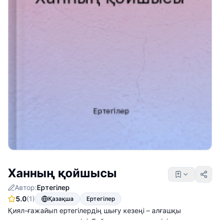
Ханның қойшысы
Автор:
Ертегілер
5.0
(1)
Қазақша
Ертегілер
Қиял-ғажайып ертегілердің шығу кезеңі – алғашқы