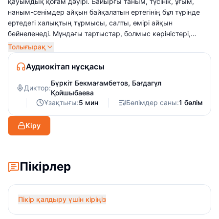
қауымдық қоғам дәуірі. Байырғы таным, түсінік, ұғым,
наным-сенімдер айқын байқалатын ертегінің бұл түрінде
ертедегі халықтың тұрмысы, салты, өмірі айқын
бейнеленеді. Мұндағы тартыстар, болмыс көріністері,
адамдардың қарым-қатынасы – бәрі халықтың
Толығырақ
эстетикалық рухында баяндалады. Табиғаттың дүлей
апаттарына қарсы тұрып, өмір үшін жауыз күштермен,
Аудиокітап нұсқасы
құбыжық, тажалдармен алысатын негізгі қаһармандар,
Бүркіт Бекмағамбетов
,
Бағдагүл
әділдіктің жеңіске жетіп, зұлымдықтың әшкереленуі –
Диктор:
Қойшыбаева
халықтың асқақ мұратын білдіреді. Қиял-ғажайып
Ұзақтығы:
5 мин
Бөлімдер саны:
1 бөлім
ертегілер сырлы да құпия әлемге жетелеп қана қоймай,
оқушысының ой-қиялын дамытып, ізгілікке, бауырмалдық
Кіру
пен адамгершілікке, тапқыр да батыл болуға баулиды.
Пікірлер
Пікір қалдыру үшін кіріңіз