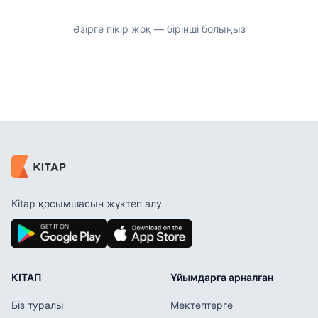
Әзірге пікір жоқ — бірінші болыңыз
Kitap қосымшасын жүктеп алу
КІТАП
Ұйымдарға арналған
Біз туралы
Мектептерге