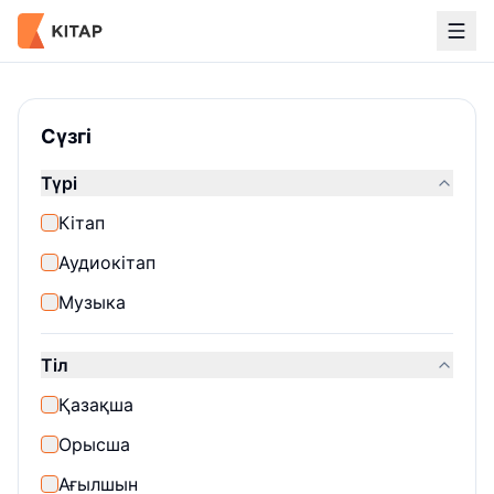
Кітаптар каталогы
Сүзгі
Түрі
Кітап
Аудиокітап
Музыка
Тіл
Қазақша
Орысша
Ағылшын