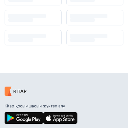
Kitap қосымшасын жүктеп алу