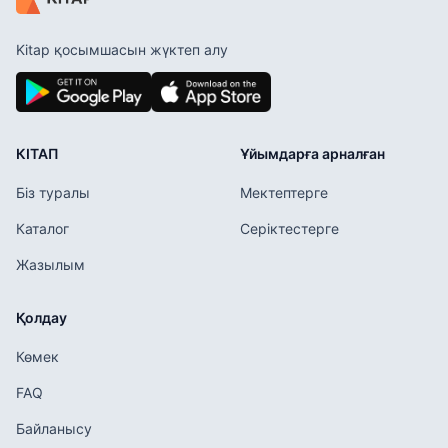
Kitap қосымшасын жүктеп алу
КІТАП
Ұйымдарға арналған
Біз туралы
Мектептерге
Каталог
Серіктестерге
Жазылым
Қолдау
Көмек
FAQ
Байланысу