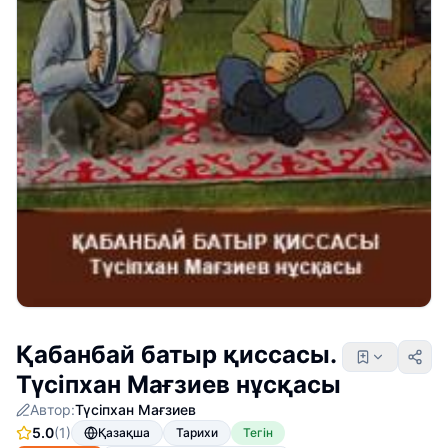
Қабанбай батыр қиссасы.
Түсіпхан Мағзиев нұсқасы
Автор:
Түсіпхан Мағзиев
5.0
(1)
Қазақша
Тарихи
Тегін