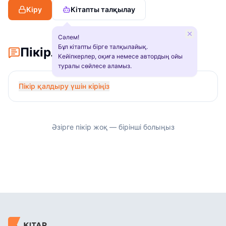
Кіру
Кітапты талқылау
Сәлем!
Бұл кітапты бірге талқылайық.
Пікірлер
Кейіпкерлер, оқиға немесе автордың ойы
туралы сөйлесе аламыз.
Пікір қалдыру үшін кіріңіз
Әзірге пікір жоқ — бірінші болыңыз