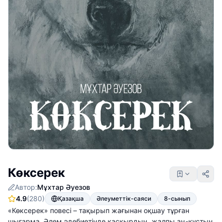
Көксерек
Автор:
Мұхтар Әуезов
4.9
(280)
Қазақша
Әлеуметтік-саяси
8-сынып
«Көксерек» повесі – тақырып жағынан оқшау тұрған
шығарма. Әлем әдебиетінде қасқырдың, жалпы аң-құстың