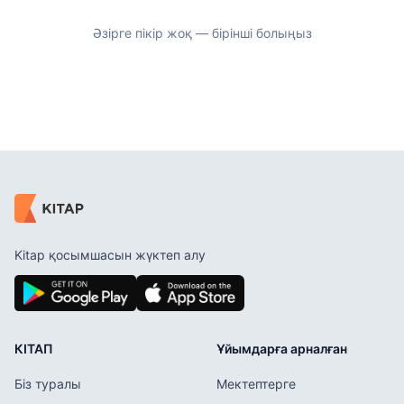
Әзірге пікір жоқ — бірінші болыңыз
Kitap қосымшасын жүктеп алу
КІТАП
Ұйымдарға арналған
Біз туралы
Мектептерге