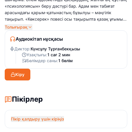
«психологиясын» беру дәстүрі бар. Адам мен табиғат
арасындағы қарым-қатынастың бұзылуы – мәңгілік
тақырып. «Көксерек» повесі осы тақырыпта қазақ ұғымы,
тірішілік таным тұрғысынан келіп берілді. Әлем әдебиетіне
Толығырақ
тың көркемдік құбылыс ретінде қосылған шығарма болды.
Аудиокітап нұсқасы
Диктор:
Күнсұлу Тұрғанбекқызы
Ұзақтығы:
1 сағ 2 мин
Бөлімдер саны:
1 бөлім
Кіру
Пікірлер
Пікір қалдыру үшін кіріңіз