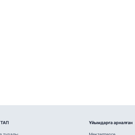
ІТАП
Ұйымдарға арналған
із туралы
Мектептерге