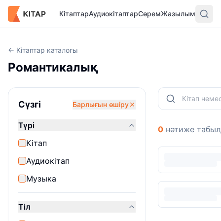
Кітаптар
Аудиокітаптар
Сөрем
Жазылым
← Кітаптар каталогы
Романтикалық
Сүзгі
Барлығын өшіру
Түрі
0
нәтиже табы
Кітап
Аудиокітап
Музыка
Тіл