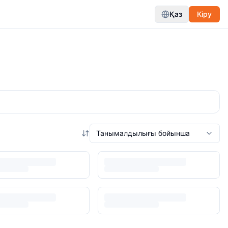
Қаз
Кіру
Танымалдылығы бойынша