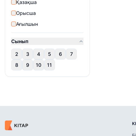
Қазақша
Орысша
Ағылшын
Сынып
2
3
4
5
6
7
8
9
10
11
К
Б