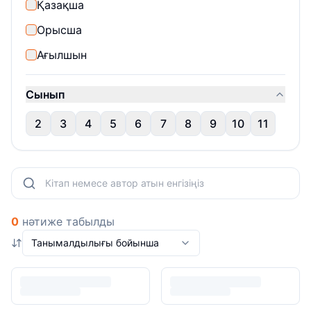
Қазақша
Орысша
Ағылшын
Сынып
2
3
4
5
6
7
8
9
10
11
0
нәтиже табылды
Танымалдылығы бойынша