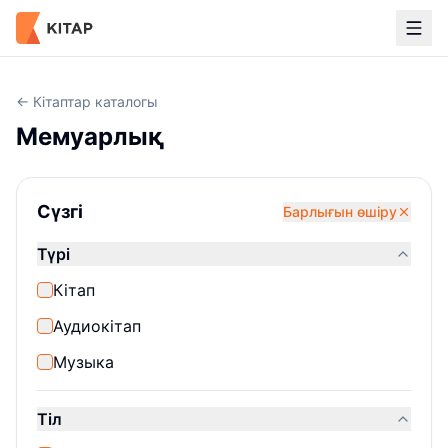
← Кітаптар каталогы
Мемуарлық
Сүзгі
Барлығын өшіру
Түрі
Кітап
Аудиокітап
Музыка
Тіл