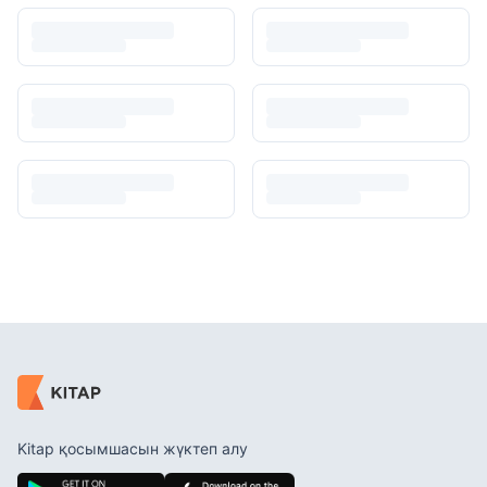
Kitap қосымшасын жүктеп алу