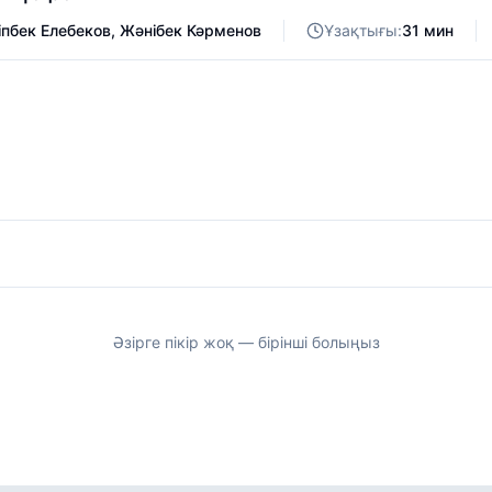
пбек Елебеков
,
Жәнібек Кәрменов
Ұзақтығы:
31 мин
Әзірге пікір жоқ — бірінші болыңыз