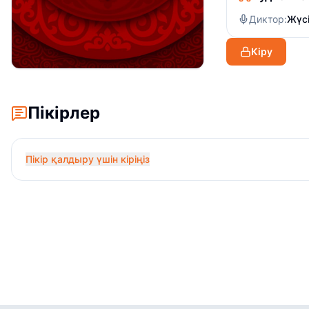
Диктор:
Жүсі
Кіру
Пікірлер
Пікір қалдыру үшін кіріңіз