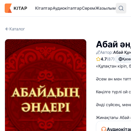
Кітаптар
Аудиокітаптар
Сөрем
Жазылым
Каталог
Абай ән
Автор:
Абай Құ
4.7
(87)
Қаз
«Құлақтан кіріп,
Әсем ән мен тәтті
Көңілге түрлі ой 
Әнді сүйсең, мен
Жинақтағы Абай 
Аудиокіта