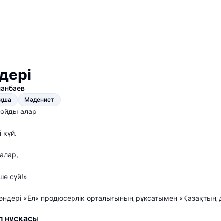
дері
нанбаев
ақша
Мәдениет
 бойды алар
 күй.
салар,
ше сүй!»
әндері «Ел» продюсерлік орталығының рұқсатымен «Қазақтың д
п нұсқасы