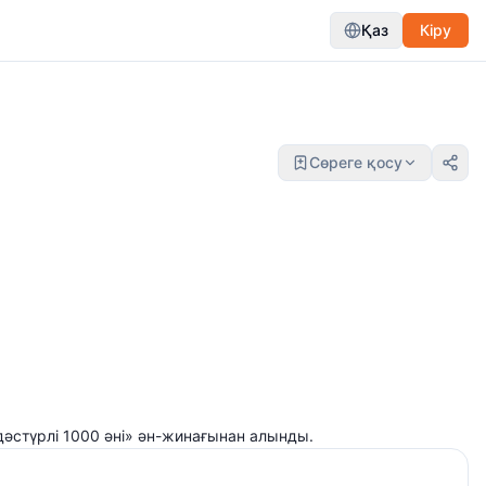
Қаз
Кіру
Сөреге қосу
әстүрлі 1000 әні» ән-жинағынан алынды.