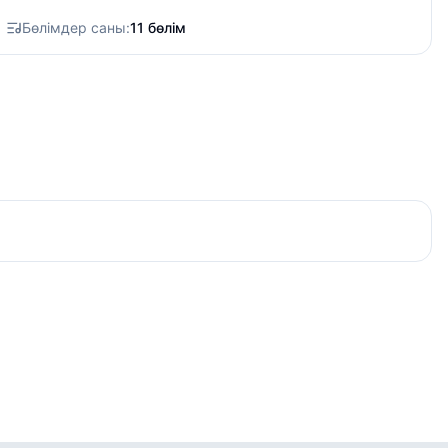
Бөлімдер саны:
11 бөлім