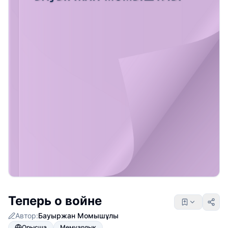
Теперь о войне
Автор:
Бауыржан Момышұлы
Орысша
Мемуарлық