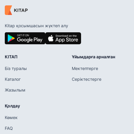
Kitap қосымшасын жүктеп алу
КІТАП
Ұйымдарға арналған
Біз туралы
Мектептерге
Каталог
Серіктестерге
Жазылым
Қолдау
Көмек
FAQ