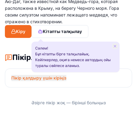
Аю-Даг, также известной как Медведь-гора, которая
расположена в Крыму, на берегу Черного моря. Гора
своим силуэтом напоминает лежащего медведя, что
отражено в стихотворении.
Кіру
Кітапты талқылау
Сәлем!
Бұл кітапты бірге талқылайық.
Пікірлер
Кейіпкерлер, оқиға немесе автордың ойы
туралы сөйлесе аламыз.
Пікір қалдыру үшін кіріңіз
Әзірге пікір жоқ — бірінші болыңыз