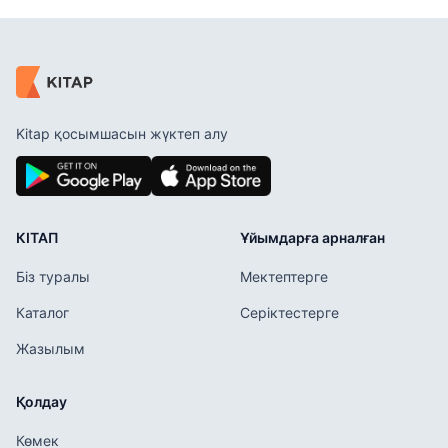
Kitap қосымшасын жүктеп алу
КІТАП
Ұйымдарға арналған
Біз туралы
Мектептерге
Каталог
Серіктестерге
Жазылым
Қолдау
Көмек