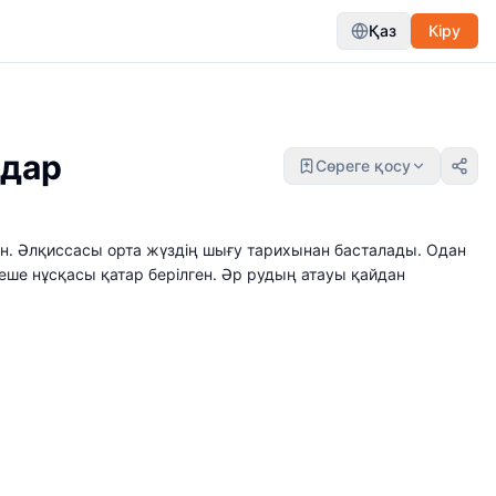
Қаз
Кіру
здар
Сөреге қосу
ан. Әлқиссасы орта жүздің шығу тарихынан басталады. Одан
еше нұсқасы қатар берілген. Әр рудың атауы қайдан