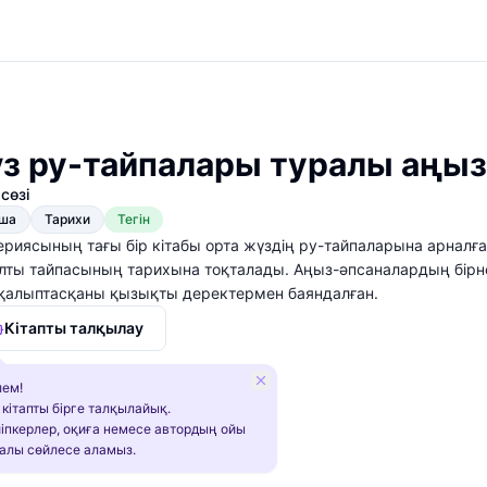
үз ру-тайпалары туралы аңы
сөзі
қша
Тарихи
Тегін
сериясының тағы бір кітабы орта жүздің ру-тайпаларына арналғ
 алты тайпасының тарихына тоқталады. Аңыз-әпсаналардың бірн
қалыптасқаны қызықты деректермен баяндалған.
Кітапты талқылау
ем!
 кітапты бірге талқылайық.
іпкерлер, оқиға немесе автордың ойы
алы сөйлесе аламыз.