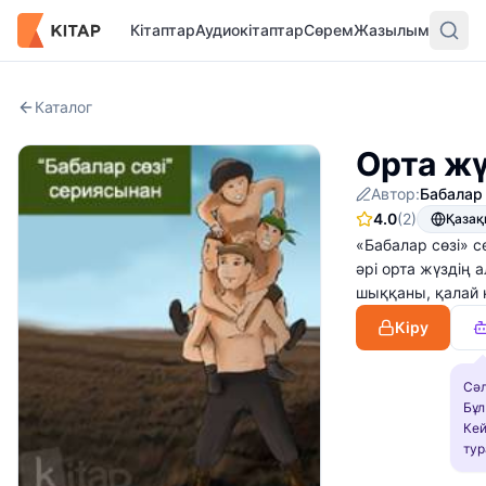
Кітаптар
Аудиокітаптар
Сөрем
Жазылым
Каталог
Орта ж
Автор:
Бабалар 
4.0
(2)
Қаза
«Бабалар сөзі» 
әрі орта жүздің
шыққаны, қалай 
Кіру
Сәл
Бұл
Кей
тур