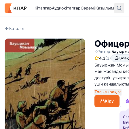
Кітаптар
Аудиокітаптар
Сөрем
Жазылым
Каталог
Офицер
Автор:
Бауырж
4.3
(3)
Қаза
Бауыржан Момыш
мен жасанды кей
дәстүрін ұлықтап
үшін қаншалықты
Толығырақ
Кіру
Сәл
Бұл
Кей