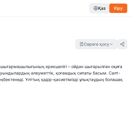
Қаз
Кіру
Сөреге қосу
шығармашылығының ерекшелігі – ойдан шығарылған оқиға
 туындылардың әлеуметтік, қоғамдық сипаты басым. Салт-
еңбектенеді. Ұлттық қадір-қасиетімізді ұлықтаудың болашақ