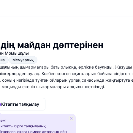
дің майдан дәптерінен
ан Момышұлы
қша
Мемуарлық
ұлының шығармалары батырлыққа, өрлікке баулиды. Жазушы 
іпкерлерден аулақ. Көзбен көрген оқиғаларын бойына сіңірген
, соның негізінде түйген ойларын ұрпақ санасында жаңғыртуға 
 маңызды екенін шығармалары арқылы жеткізеді.
Кітапты талқылау
ем!
 кітапты бірге талқылайық.
іпкерлер, оқиға немесе автордың ойы