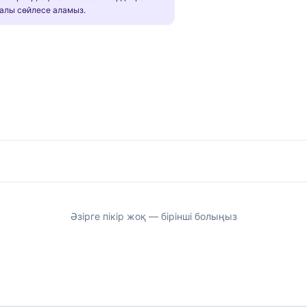
алы сөйлесе аламыз.
Әзірге пікір жоқ — бірінші болыңыз