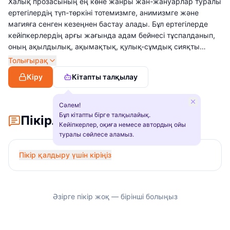
Халық прозасының ең көне жанры жан-жануарлар туралы
ертегілердің түп-төркіні тотемизмге, анимизмге және
магияға сенген кезеңнен бастау алады. Бұл ертегілерде
кейіпкерлердің арғы жағында адам бейнесі тұспалданып,
оның ақылдылық, ақымақтық, қулық-сұмдық сияқты
қасиеттері қарапайым аллегориялық формамен ашылып
Толығырақ
беріледі. Сондай-ақ адамның мінезі мен қасиетін танытып
Кіру
Кітапты талқылау
қоймай, жануарлардың мінез-құлқы, іс-әрекетін баяндау
арқылы жас буынды табиғат сырлары мен құбылыстарына
үңілуге, байқампаздыққа баулып, танымдық ақпарат
Сәлем!
береді, ғибрат айтып, өнегелі болуға үндейді.
Бұл кітапты бірге талқылайық.
Пікірлер
Кейіпкерлер, оқиға немесе автордың ойы
туралы сөйлесе аламыз.
Пікір қалдыру үшін кіріңіз
Әзірге пікір жоқ — бірінші болыңыз