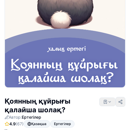
Қоянның құйрығы
қалайша шолақ?
Автор:
Ертегілер
4.9
(67)
Қазақша
Ертегілер