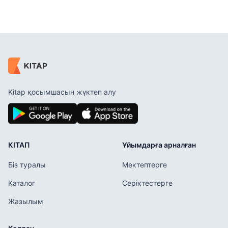
Kitap қосымшасын жүктеп алу
КІТАП
Ұйымдарға арналған
Біз туралы
Мектептерге
Каталог
Серіктестерге
Жазылым