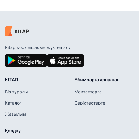
Kitap қосымшасын жүктеп алу
КІТАП
Ұйымдарға арналған
Біз туралы
Мектептерге
Каталог
Серіктестерге
Жазылым
Қолдау