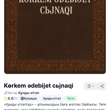
Көrkem әdebijet cьjnaqi
Автор:
Құнды кітап
5.0
(1)
Қазақша
Құнды кітап
Тегін
«Құнды кітаптар» – ұлтымыздың баға жетпес байлығы. Төте
жазумен, ескі әліпбимен шыққан кітаптар, жыр-дастандар,