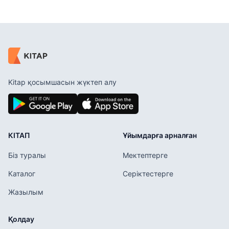
Kitap қосымшасын жүктеп алу
КІТАП
Ұйымдарға арналған
Біз туралы
Мектептерге
Каталог
Серіктестерге
Жазылым
Қолдау