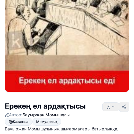
Ерекең ел ардақтысы
Автор:
Бауыржан Момышұлы
Қазақша
Мемуарлық
Бауыржан Момышұлының шығармалары батырлыққа,