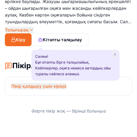
өрлікке баулиды. Жазушы шығармашылығының ерекшелігі
– ойдан шығарылған оқиға мен жасанды кейіпкерлерден
аулақ. Көзбен көрген оқиғаларын бойына сіңірген
туындылардың әлеуметтік, қоғамдық сипаты басым. Салт-
дәстүрін ұлықтап, соның негізінде түйген ойларын ұрпақ
Толығырақ
санасында жаңғыртуға еңбектенеді. Ұлттық қадір-
Кіру
Кітапты талқылау
қасиетімізді ұлықтаудың болашақ үшін қаншалықты
маңызды екенін шығармалары арқылы жеткізеді.
Сәлем!
Бұл кітапты бірге талқылайық.
Пікірлер
Кейіпкерлер, оқиға немесе автордың ойы
туралы сөйлесе аламыз.
Пікір қалдыру үшін кіріңіз
Әзірге пікір жоқ — бірінші болыңыз