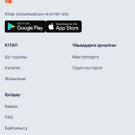
Kitap қосымшасын жүктеп алу
КІТАП
Ұйымдарға арналған
Біз туралы
Мектептерге
Каталог
Серіктестерге
Жазылым
Қолдау
Көмек
FAQ
Байланысу