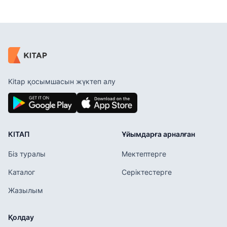
Kitap қосымшасын жүктеп алу
КІТАП
Ұйымдарға арналған
Біз туралы
Мектептерге
Каталог
Серіктестерге
Жазылым
Қолдау