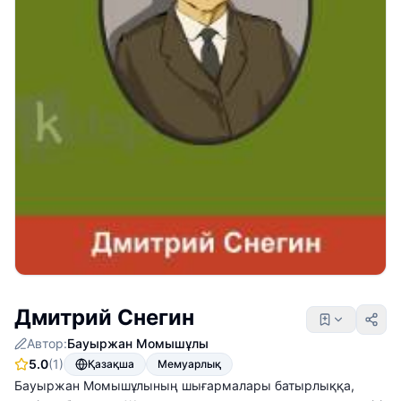
Дмитрий Снегин
Автор:
Бауыржан Момышұлы
5.0
(1)
Қазақша
Мемуарлық
Бауыржан Момышұлының шығармалары батырлыққа,