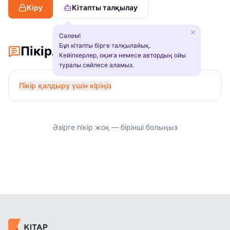
Кіру
Кітапты талқылау
Сәлем!
Бұл кітапты бірге талқылайық.
Пікірлер
Кейіпкерлер, оқиға немесе автордың ойы
туралы сөйлесе аламыз.
Пікір қалдыру үшін кіріңіз
Әзірге пікір жоқ — бірінші болыңыз