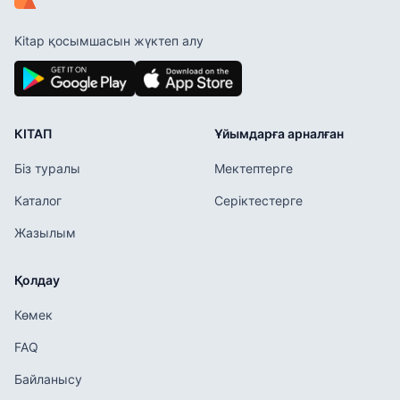
Kitap қосымшасын жүктеп алу
КІТАП
Ұйымдарға арналған
Біз туралы
Мектептерге
Каталог
Серіктестерге
Жазылым
Қолдау
Көмек
FAQ
Байланысу