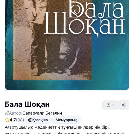
Бала Шоқан
Автор:
Сапарғали Бегалин
4.7
(98)
Қазақша
Мемуарлық
Ағартушылық мәдениеттің тұңғыш өкілдерінің бірі,
шығыстанушы, тарихшы, фольклоршы, этнограф, географ