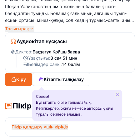
Шоқан Уәлихановтың өмір жолының балалық шағы
баяндалған туынды. Болашақ ғалымның алғашқы туып-
өскен ортасы, мінез-құлқы, сол кездің тұрмыс-салты анық
та көркем шындықпен астастырыла суреттелген шығарма
Толығырақ
оқырман қауымның көңілінен шығары сөзсіз.
Аудиокітап нұсқасы
Диктор:
Бағдагүл Қойшыбаева
Ұзақтығы:
3 сағ 51 мин
Бөлімдер саны:
14 бөлім
Кіру
Кітапты талқылау
Сәлем!
Бұл кітапты бірге талқылайық.
Пікірлер
Кейіпкерлер, оқиға немесе автордың ойы
туралы сөйлесе аламыз.
Пікір қалдыру үшін кіріңіз