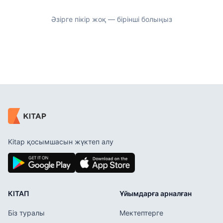
Әзірге пікір жоқ — бірінші болыңыз
Kitap қосымшасын жүктеп алу
КІТАП
Ұйымдарға арналған
Біз туралы
Мектептерге