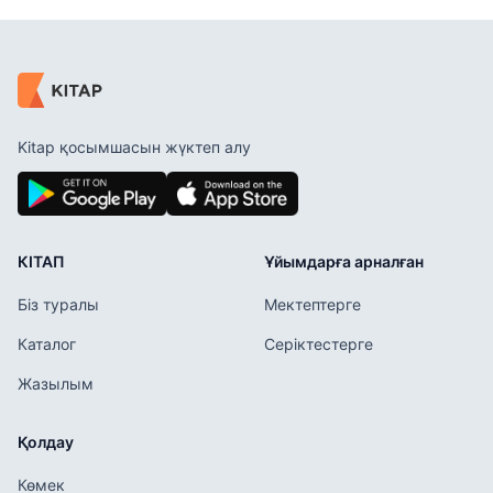
Kitap қосымшасын жүктеп алу
КІТАП
Ұйымдарға арналған
Біз туралы
Мектептерге
Каталог
Серіктестерге
Жазылым
Қолдау
Көмек