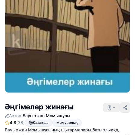
Әңгімелер жинағы
Автор:
Бауыржан Момышұлы
4.8
(38)
Қазақша
Мемуарлық
Бауыржан Момышұлының шығармалары батырлыққа,