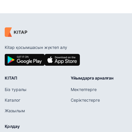
Kitap қосымшасын жүктеп алу
КІТАП
Ұйымдарға арналған
Біз туралы
Мектептерге
Каталог
Серіктестерге
Жазылым
Қолдау