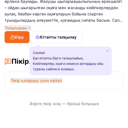
өрлікке баулиды. Жазушы шығармашылығының ерекшелігі
– ойдан шығарылған оқиға мен жасанды кейіпкерлерден
аулақ. Көзбен көрген оқиғаларын бойына сіңірген
туындылардың әлеуметтік, қоғамдық сипаты басым. Салт-
дәстүрін ұлықтап, соның негізінде түйген ойларын ұрпақ
Толығырақ
санасында жаңғыртуға еңбектенеді. Ұлттық қадір-
Кіру
Кітапты талқылау
қасиетімізді ұлықтаудың болашақ үшін қаншалықты
маңызды екенін шығармалары арқылы жеткізеді.
Сәлем!
Бұл кітапты бірге талқылайық.
Пікірлер
Кейіпкерлер, оқиға немесе автордың ойы
туралы сөйлесе аламыз.
Пікір қалдыру үшін кіріңіз
Әзірге пікір жоқ — бірінші болыңыз