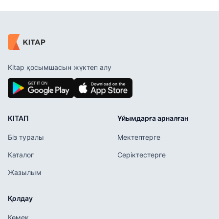
Kitap қосымшасын жүктеп алу
КІТАП
Ұйымдарға арналған
Біз туралы
Мектептерге
Каталог
Серіктестерге
Жазылым
Қолдау
Көмек