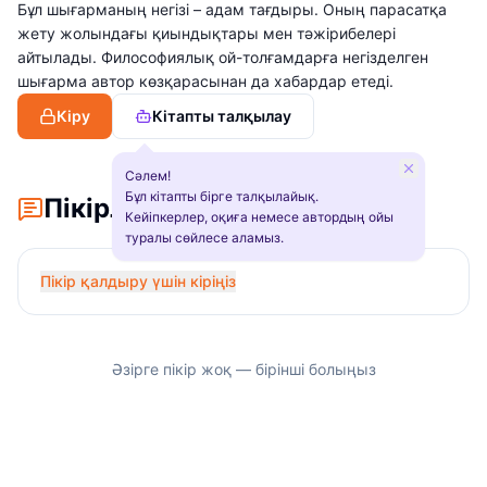
Бұл шығарманың негізі – адам тағдыры. Оның парасатқа
жету жолындағы қиындықтары мен тәжірибелері
айтылады. Философиялық ой-толғамдарға негізделген
шығарма автор көзқарасынан да хабардар етеді.
Кіру
Кітапты талқылау
Сәлем!
Бұл кітапты бірге талқылайық.
Пікірлер
Кейіпкерлер, оқиға немесе автордың ойы
туралы сөйлесе аламыз.
Пікір қалдыру үшін кіріңіз
Әзірге пікір жоқ — бірінші болыңыз