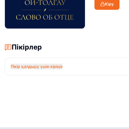
Кіру
Пікірлер
Пікір қалдыру үшін кіріңіз