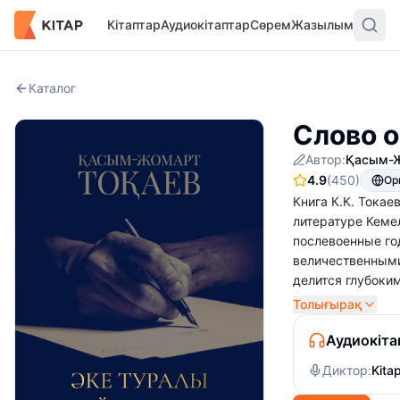
Кітаптар
Аудиокітаптар
Сөрем
Жазылым
Каталог
Слово о
Автор:
Қасым-Ж
4.9
(450)
Ор
Книга К.К. Тока
литературе Кемел
послевоенные го
величественными
делится глубоки
Толығырақ
Аудиокіта
Диктор:
Kita