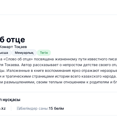
б отце
омарт Тоқаев
ысша
Мемуарлық
Тегін
ева «Слово об отце» посвящена жизненному пути известного пис
я Токаева. Автор рассказывает о непростом детстве своего отц
ды. Изложенные в книге воспоминания ярко отражают неразрыв
 и трагическими страницами истории всего казахского народа.
ми размышлениями, своим теплым отношением к родителям и б
п нұсқасы
p.kz
Бөлімдер саны:
15 бөлім