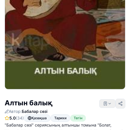
Алтын балық
Автор:
Бабалар сөзі
5.0
(34)
Қазақша
Тарихи
Тегін
"Бабалар сөзі" сериясының алтыншы томына "Болат,