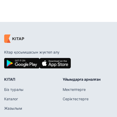
Kitap қосымшасын жүктеп алу
КІТАП
Ұйымдарға арналған
Біз туралы
Мектептерге
Каталог
Серіктестерге
Жазылым