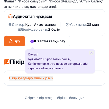
Жанат", "Қисса самұрық", "Қисса Жәмшид", "Алтын балық"
атты хикаялық дастандар енді.
Аудиокітап нұсқасы
Диктор:
Қуат Ахметжанов
Ұзақтығы:
38 мин
Бөлімдер саны:
2 бөлім
Кіру
Кітапты талқылау
Сәлем!
Бұл кітапты бірге талқылайық.
Пікірлер
Кейіпкерлер, оқиға немесе автордың ойы
туралы сөйлесе аламыз.
Пікір қалдыру үшін кіріңіз
Әзірге пікір жоқ — бірінші болыңыз