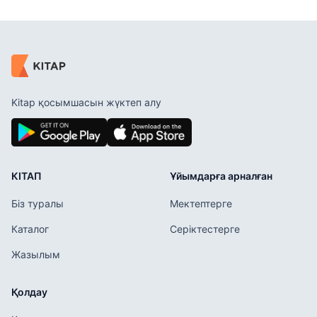
Kitap қосымшасын жүктеп алу
КІТАП
Ұйымдарға арналған
Біз туралы
Мектептерге
Каталог
Серіктестерге
Жазылым
Қолдау