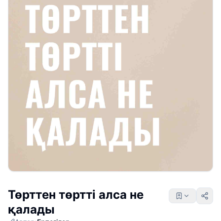
Төрттен төртті алса не
қалады