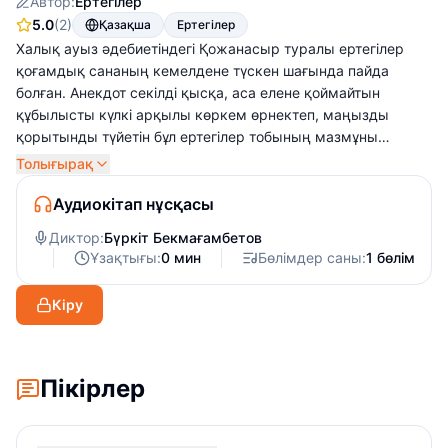
Автор:
Ертегілер
5.0
(2)
Қазақша
Ертегілер
Халық ауыз әдебиетіндегі Қожанасыр туралы ертегілер
қоғамдық сананың кемелдене түскен шағында пайда
болған. Анекдот секілді қысқа, аса елене қоймайтын
құбылысты күлкі арқылы көркем өрнектеп, маңызды
қорытынды түйетін бұл ертегілер тобының мазмұны
астарында уытты сатира жатыр. Негізгі кейіпкер
Толығырақ
Қожанасыр – әлеуметтік тип, сырт қарағанда, ақыл-ойы
шамалы, иегінен арғыны көре алмайтын қарапайым жан
Аудиокітап нұсқасы
секілді. Алайда терең үңілгенде, өз-өзіне бек сенімді,
Диктор:
Бүркіт Бекмағамбетов
тапқыр да ойлы жан екенін байқалады. Өмірдегі
Ұзақтығы:
0 мин
Бөлімдер саны:
1 бөлім
әділетсіздікті түсіне де, сезіне де білетін, оған қарсы күресе
алатын халықтық образ Қожанасыр тапқырлығы және
Кіру
әзіл-қалжыңымен әлеуметтік өмірде, тұрмыста кездесетін
кемшіліктерді сынап, қоғамның күштілерімен күресте
жеңіске жетіп отырады.
Пікірлер