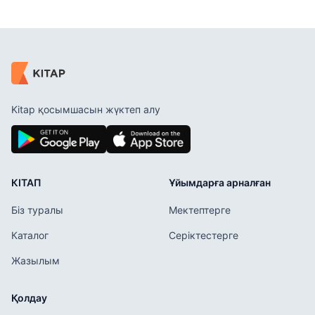
Kitap қосымшасын жүктеп алу
КІТАП
Ұйымдарға арналған
Біз туралы
Мектептерге
Каталог
Серіктестерге
Жазылым
Қолдау