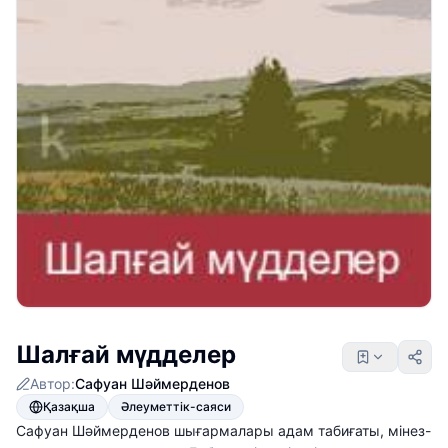
Шалғай мүдделер
Автор:
Сафуан Шәймерденов
Қазақша
Әлеуметтік-саяси
Сафуан Шәймерденов шығармалары адам табиғаты, мінез-