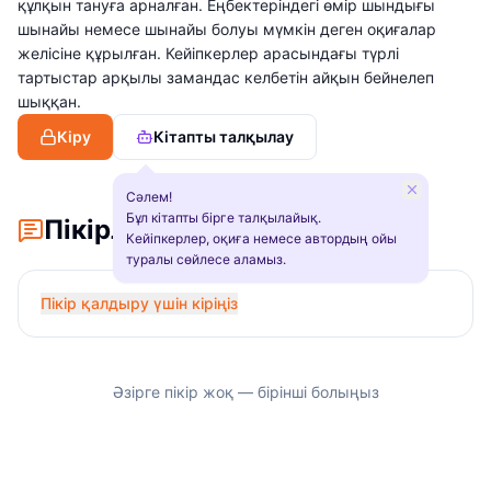
құлқын тануға арналған. Еңбектеріндегі өмір шындығы
шынайы немесе шынайы болуы мүмкін деген оқиғалар
желісіне құрылған. Кейіпкерлер арасындағы түрлі
тартыстар арқылы замандас келбетін айқын бейнелеп
шыққан.
Кіру
Кітапты талқылау
Сәлем!
Бұл кітапты бірге талқылайық.
Пікірлер
Кейіпкерлер, оқиға немесе автордың ойы
туралы сөйлесе аламыз.
Пікір қалдыру үшін кіріңіз
Әзірге пікір жоқ — бірінші болыңыз