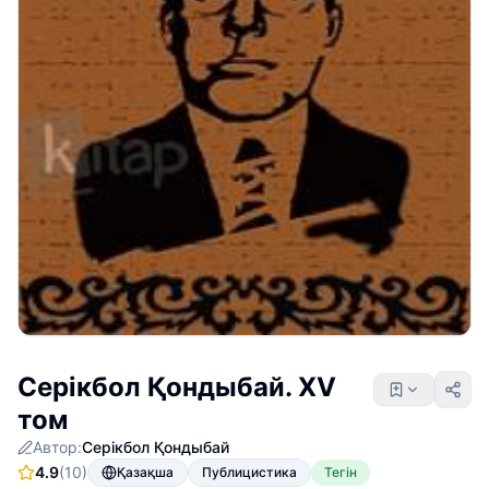
Серікбол Қондыбай. XV
том
Автор:
Серікбол Қондыбай
4.9
(10)
Қазақша
Публицистика
Тегін