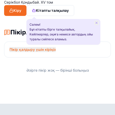
Серікбол Қондыбай. XV том
Кіру
Кітапты талқылау
Сәлем!
Бұл кітапты бірге талқылайық.
Пікірлер
Кейіпкерлер, оқиға немесе автордың ойы
туралы сөйлесе аламыз.
Пікір қалдыру үшін кіріңіз
Әзірге пікір жоқ — бірінші болыңыз