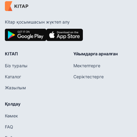
Kitap қосымшасын жүктеп алу
КІТАП
Ұйымдарға арналған
Біз туралы
Мектептерге
Каталог
Серіктестерге
Жазылым
Қолдау
Көмек
FAQ