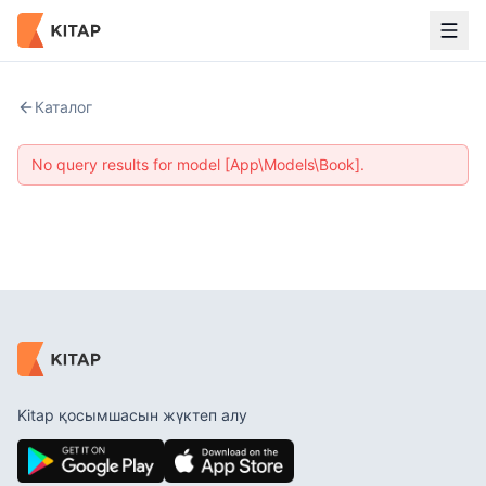
Каталог
No query results for model [App\Models\Book].
Kitap қосымшасын жүктеп алу