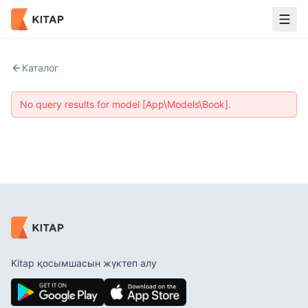
Каталог
No query results for model [App\Models\Book].
Kitap қосымшасын жүктеп алу