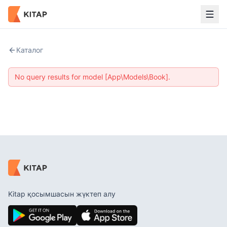
Каталог
No query results for model [App\Models\Book].
Kitap қосымшасын жүктеп алу