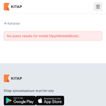
Каталог
No query results for model [App\Models\Book].
Kitap қосымшасын жүктеп алу