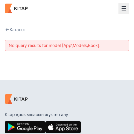
Каталог
No query results for model [App\Models\Book].
Kitap қосымшасын жүктеп алу