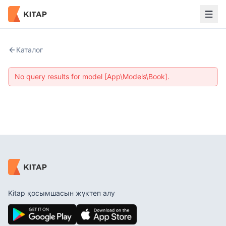
Каталог
No query results for model [App\Models\Book].
Kitap қосымшасын жүктеп алу