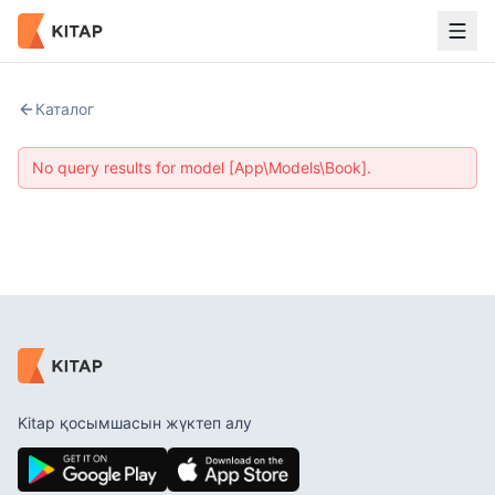
Каталог
No query results for model [App\Models\Book].
Kitap қосымшасын жүктеп алу