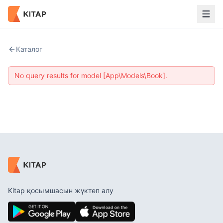
Каталог
No query results for model [App\Models\Book].
Kitap қосымшасын жүктеп алу