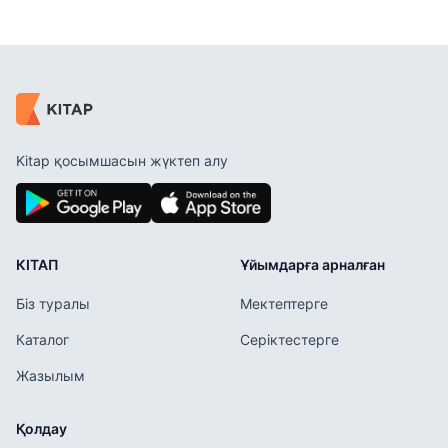
Kitap қосымшасын жүктеп алу
КІТАП
Ұйымдарға арналған
Біз туралы
Мектептерге
Каталог
Серіктестерге
Жазылым
Қолдау