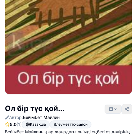
Ол бір түс қой...
Автор:
Бейімбет Майлин
5.0
(1)
Қазақша
Әлеуметтік-саяси
Бейімбет Майлиннің әр жанрдағы өнімді еңбегі өз дәуірінің