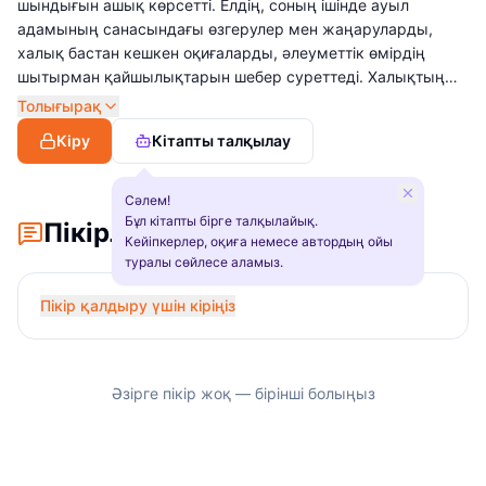
шындығын ашық көрсетті. Елдің, соның ішінде ауыл
адамының санасындағы өзгерулер мен жаңаруларды,
халық бастан кешкен оқиғаларды, әлеуметтік өмірдің
шытырман қайшылықтарын шебер суреттеді. Халықтың
ғасырлар бойы қалыптасқан тұрмыс-салт болмысының
Толығырақ
жойылып, оның орнына орныға алмай жатқан жаңа
Кіру
Кітапты талқылау
құрылым кезеңінің сырын көркем баяндайды.
Шығармаларында автор мен халық арасындағы орныққан
байланыс көрінеді. Оқиғалар мен кейіпкерлердің мінезі де
Сәлем!
бір-бірімен ұштасып, шынайы әңгімеленеді.
Бұл кітапты бірге талқылайық.
Пікірлер
Кейіпкерлер, оқиға немесе автордың ойы
туралы сөйлесе аламыз.
Пікір қалдыру үшін кіріңіз
Әзірге пікір жоқ — бірінші болыңыз