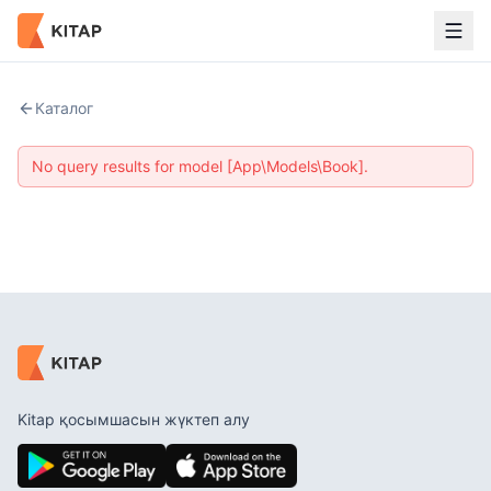
Каталог
No query results for model [App\Models\Book].
Kitap қосымшасын жүктеп алу