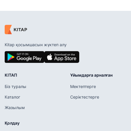
Kitap қосымшасын жүктеп алу
КІТАП
Ұйымдарға арналған
Біз туралы
Мектептерге
Каталог
Серіктестерге
Жазылым
Қолдау