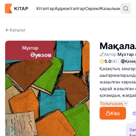
Кітаптар
Аудиокітаптар
Сөрем
Жазылым
Каталог
Мақалал
Автор:
Мұхтар 
5.0
(4)
Қаза
Қазақтың заңғар
шығармаларында 
жазылған көркем
қарай жазылған 
қоғамдық жағдайл
Оның оқу-ағарту 
Толығырақ
Кіру
Сәл
Бұл