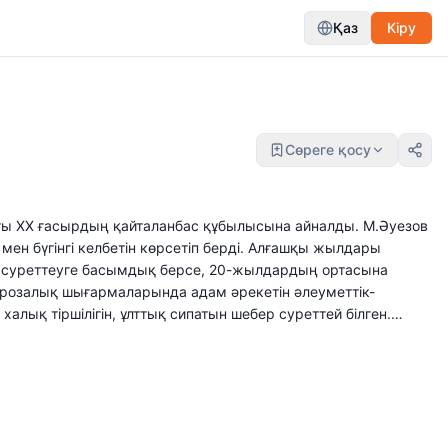
Қаз
Кіру
Сөреге қосу
ғы XX ғасырдың қайталанбас құбылысына айналды. М.Әуезов
ен бүгінгі келбетін көрсетіп берді. Алғашқы жылдары
н суреттеуге басымдық берсе, 20-жылдардың ортасына
Прозалық шығармаларында адам әрекетін әлеуметтік-
лық тіршілігін, ұлттық сипатын шебер суреттей білген.