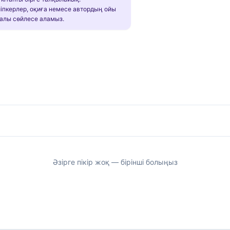
іпкерлер, оқиға немесе автордың ойы
алы сөйлесе аламыз.
Әзірге пікір жоқ — бірінші болыңыз