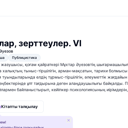
ар, зерттеулер. VI
Әуезов
қша
Публицистика
 жазушысы, қоғам қайраткері Мұхтар Әуезовтің шығармашылы
халықтың тыныс-тіршілігін, арман-мақсатын, тарихи болмысы м
 туындыларында елдің тұрмыс-тіршілігін, әлеуметтік жағдайы
еңбектерінде ұлт тағдырына деген алаңдаушылығы байқалды. 
армен байланыстырып, кейіпкер психологиясының иірімдерін, ха
ісіне, драматургия саласына сіңірген еңбегі де ұшан-теңіз.
Кітапты талқылау
ем!
 кітапты бірге талқылайық.