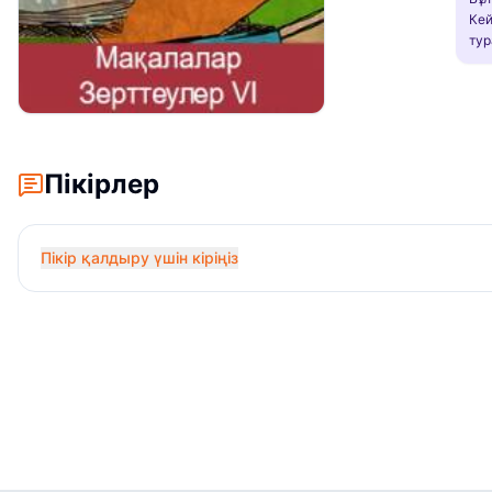
Кей
тур
Пікірлер
Пікір қалдыру үшін кіріңіз