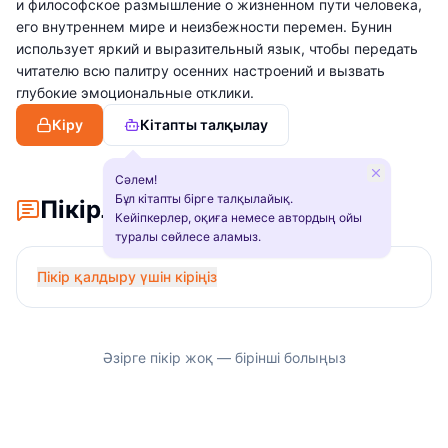
и философское размышление о жизненном пути человека,
его внутреннем мире и неизбежности перемен. Бунин
использует яркий и выразительный язык, чтобы передать
читателю всю палитру осенних настроений и вызвать
глубокие эмоциональные отклики.
Кіру
Кітапты талқылау
Сәлем!
Бұл кітапты бірге талқылайық.
Пікірлер
Кейіпкерлер, оқиға немесе автордың ойы
туралы сөйлесе аламыз.
Пікір қалдыру үшін кіріңіз
Әзірге пікір жоқ — бірінші болыңыз