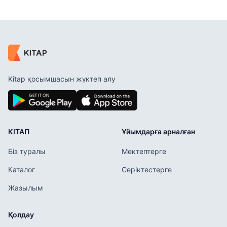
Kitap қосымшасын жүктеп алу
КІТАП
Ұйымдарға арналған
Біз туралы
Мектептерге
Каталог
Серіктестерге
Жазылым
Қолдау