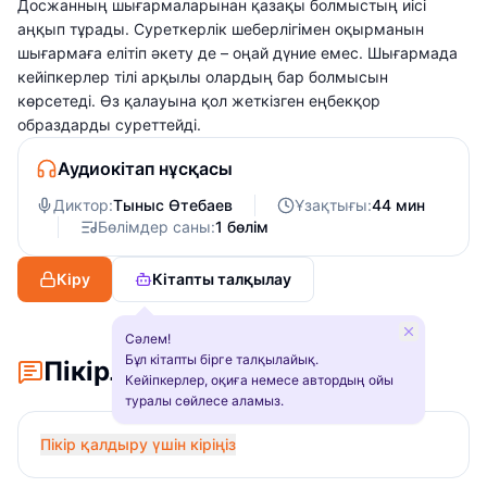
Досжанның шығармаларынан қазақы болмыстың иісі
аңқып тұрады. Суреткерлік шеберлігімен оқырманын
шығармаға елітіп әкету де – оңай дүние емес. Шығармада
кейіпкерлер тілі арқылы олардың бар болмысын
көрсетеді. Өз қалауына қол жеткізген еңбекқор
образдарды суреттейді.
Аудиокітап нұсқасы
Диктор:
Тыныс Өтебаев
Ұзақтығы:
44 мин
Бөлімдер саны:
1 бөлім
Кіру
Кітапты талқылау
Сәлем!
Бұл кітапты бірге талқылайық.
Пікірлер
Кейіпкерлер, оқиға немесе автордың ойы
туралы сөйлесе аламыз.
Пікір қалдыру үшін кіріңіз