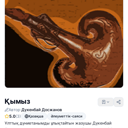
Қымыз
Автор:
Дүкенбай Досжанов
5.0
(3)
Қазақша
Әлеуметтік-саяси
Ұлттық дүниетанымды ұлықтайтын жазушы Дүкенбай