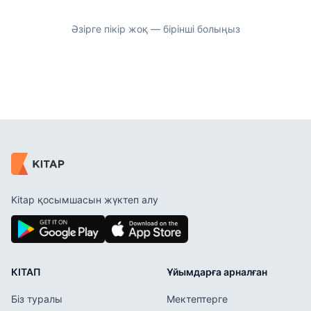
Әзірге пікір жоқ — бірінші болыңыз
Kitap қосымшасын жүктеп алу
КІТАП
Ұйымдарға арналған
Біз туралы
Мектептерге