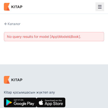
Каталог
No query results for model [App\Models\Book].
Kitap қосымшасын жүктеп алу